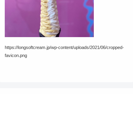
https://longsoftcream.jp/wp-content/uploads/2021/06/cropped-
favicon.png