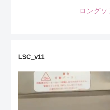
ロングソ
LSC_v11
動
画
プ
レ
ー
ヤ